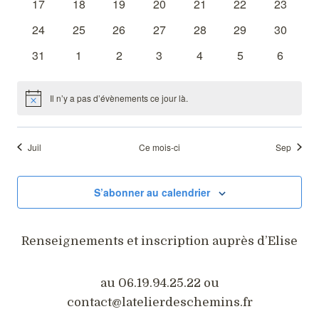
0
0
0
0
0
0
0
17
18
19
20
21
22
23
Évène
évènements
évènements
évènements
évènements
évènements
évènements
évèneme
0
0
0
0
0
0
0
24
25
26
27
28
29
30
évènements
évènements
évènements
évènements
évènements
évènements
évèneme
0
0
0
0
0
0
0
31
1
2
3
4
5
6
évènements
évènements
évènements
évènements
évènements
évènements
évènem
Il n’y a pas d’évènements ce jour là.
Notice
Juil
Ce mois-ci
Sep
S’abonner au calendrier
Renseignements et inscription auprès d’Elise
au 06.19.94.25.22 ou
contact@latelierdeschemins.fr