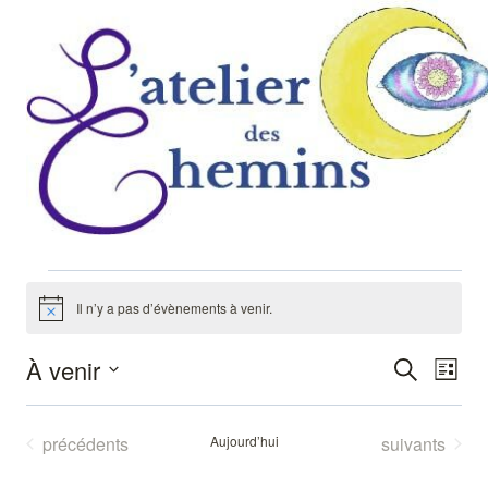
Aller
au
contenu
Évènements
Il n’y a pas d’évènements à venir.
Notice
À venir
Reche
Recherch
Nav
Liste
Sélectionnez
de
et
une
Évènements
Évènements
précédents
Aujourd’hui
suivants
vu
naviga
date.