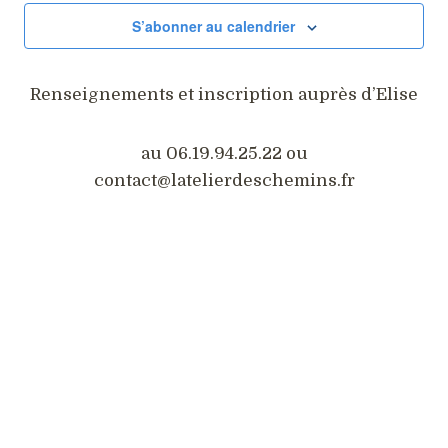
Év
de
S’abonner au calendrier
vues
Renseignements et inscription auprès d’Elise
Évène
au 06.19.94.25.22 ou
contact@latelierdeschemins.fr